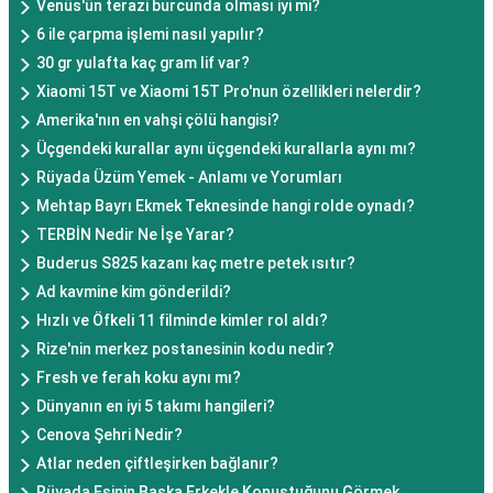
Venüs'ün terazi burcunda olması iyi mi?
6 ile çarpma işlemi nasıl yapılır?
30 gr yulafta kaç gram lif var?
Xiaomi 15T ve Xiaomi 15T Pro'nun özellikleri nelerdir?
Amerika'nın en vahşi çölü hangisi?
Üçgendeki kurallar aynı üçgendeki kurallarla aynı mı?
Rüyada Üzüm Yemek - Anlamı ve Yorumları
Mehtap Bayrı Ekmek Teknesinde hangi rolde oynadı?
TERBİN Nedir Ne İşe Yarar?
Buderus S825 kazanı kaç metre petek ısıtır?
Ad kavmine kim gönderildi?
Hızlı ve Öfkeli 11 filminde kimler rol aldı?
Rize'nin merkez postanesinin kodu nedir?
Fresh ve ferah koku aynı mı?
Dünyanın en iyi 5 takımı hangileri?
Cenova Şehri Nedir?
Atlar neden çiftleşirken bağlanır?
Rüyada Eşinin Başka Erkekle Konuştuğunu Görmek