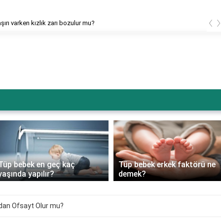
‹
şırı varken kızlık zarı bozulur mu?
Tüp bebek en geç kaç
Tüp bebek erkek faktörü ne
yaşında yapılır?
demek?
dan Ofsayt Olur mu?