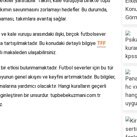
etkiler yaratabilir. Takım, kale vuruşuyla birlikte topu
takımın savunmasını zorlamayı hedefler. Bu durumda,
ması, takımlara avantaj sağlar.
e kale vuruşu arasındaki ilişki, birçok futbolsever
a tartışılmaktadır. Bu konudaki detaylı bilgiye
TFF
ı makaleden ulaşabilirsiniz.
bir etkisi bulunmamaktadır. Futbol severler için bu tür
oyunun genel akışını ve keyfini artırmaktadır. Bu bilgiler,
malarına yardımcı olacaktır. Hangi kuralların geçerli
ginleştiren bir unsurdur. tupbebekuzmani.com.tr
z.