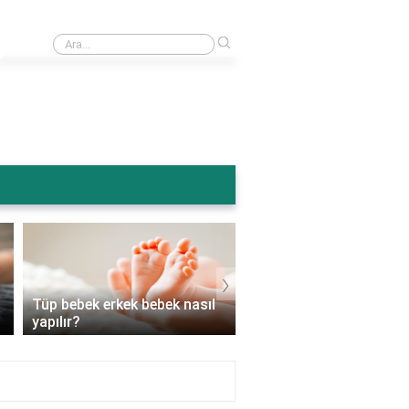
›
Bursa Şehir Hastanesi hangi bölümler var?
›
Tüp bebek erkek bebek nasıl
Tüp bebek en az kaç g
yapılır?
sürer?