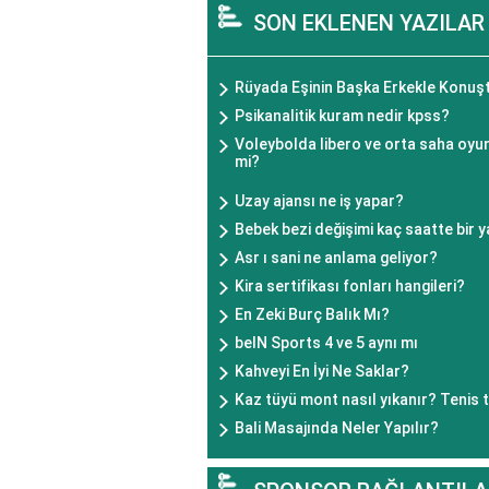
SON EKLENEN YAZILAR
Rüyada Eşinin Başka Erkekle Konu
Psikanalitik kuram nedir kpss?
Voleybolda libero ve orta saha oyu
mi?
Uzay ajansı ne iş yapar?
Bebek bezi değişimi kaç saatte bir y
Asr ı sani ne anlama geliyor?
Kira sertifikası fonları hangileri?
En Zeki Burç Balık Mı?
beIN Sports 4 ve 5 aynı mı
Kahveyi En İyi Ne Saklar?
Kaz tüyü mont nasıl yıkanır? Tenis 
Bali Masajında Neler Yapılır?