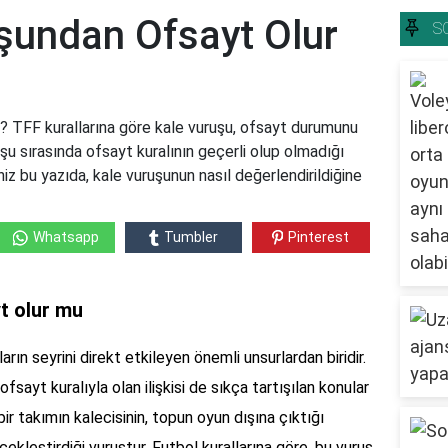
şundan Ofsayt Olur
S
 TFF kurallarına göre kale vuruşu, ofsayt durumunu
uşu sırasında ofsayt kuralının geçerli olup olmadığı
niz bu yazıda, kale vuruşunun nasıl değerlendirildiğine
Whatsapp
Tumbler
Pinterest
t olur mu
rın seyrini direkt etkileyen önemli unsurlardan biridir.
ayt kuralıyla olan ilişkisi de sıkça tartışılan konular
ir takımın kalecisinin, topun oyun dışına çıktığı
kleştirdiği vuruştur. Futbol kurallarına göre, bu vuruş