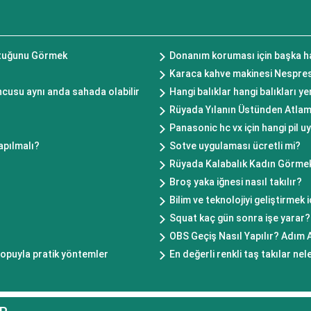
ştuğunu Görmek
Donanım koruması için başka ha
Karaca kahve makinesi Nespresso
ncusu aynı anda sahada olabilir
Hangi balıklar hangi balıkları ye
Rüyada Yılanın Üstünden Atla
Panasonic hc vx için hangi pil 
apılmalı?
Sotve uygulaması ücretli mi?
Rüyada Kalabalık Kadın Görme
Broş yaka iğnesi nasıl takılır?
Bilim ve teknolojiyi geliştirmek i
Squat kaç gün sonra işe yarar?
OBS Geçiş Nasıl Yapılır? Adım
topuyla pratik yöntemler
En değerli renkli taş takılar nel