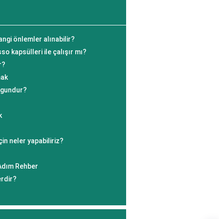
ngi önlemler alınabilir?
 kapsülleri ile çalışır mı?
r?
mak
uygundur?
k
çin neler yapabiliriz?
 Adım Rehber
erdir?