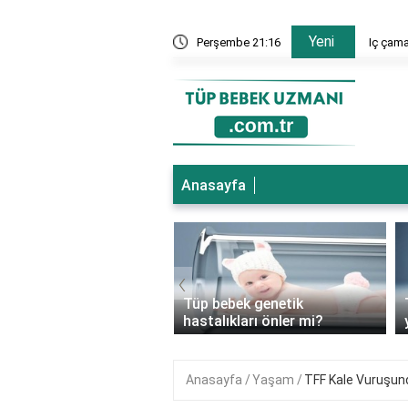
Yeni
rden sonra kullanılır mı?
Perşembe 21:16
Iç çama
Anasayfa
‹
ebek genetik
Tüp bebek genetik
ıkları engeller mi?
hastalıkları önler mi?
Anasayfa
Yaşam
TFF Kale Vuruşun