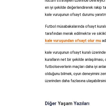
hücum stratejileri üzerinde belirleyici 
en iyi şekilde değerlendirerek rakip 
kale vuruşunun ofsayt durumu yaratma
Futbol müsabakalarında ofsayt kuralı v
tarafından merak edilmekte ve sıklıkl
kale vuruşundan ofsayt olur mu
adl
kale vuruşunun ofsayt kuralı üzerinde 
kuralların net bir şekilde anlaşılması, 
futbolseverlerin maçları daha iyi anla
olduğunu bilmek, oyun deneyimini zen
üzerinden daha fazlasına ulaşabilirsini
Diğer
Yaşam
Yazıları