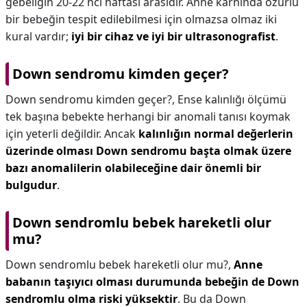
gebeliğin 20-22 nci haftası arasıdır. Anne karnında özürlü
bir bebeğin tespit edilebilmesi için olmazsa olmaz iki
kural vardır;
iyi bir cihaz ve iyi bir ultrasonografist
.
Down sendromu kimden geçer?
Down sendromu kimden geçer?,
Ense kalınlığı ölçümü
tek başına bebekte herhangi bir anomali tanısı koymak
için yeterli değildir. Ancak
kalınlığın normal değerlerin
üzerinde olması Down sendromu başta olmak üzere
bazı anomalilerin olabileceğine dair önemli bir
bulgudur
.
Down sendromlu bebek hareketli olur
mu?
Down sendromlu bebek hareketli olur mu?,
Anne
babanın taşıyıcı olması durumunda bebeğin de Down
sendromlu olma riski yüksektir
. Bu da Down