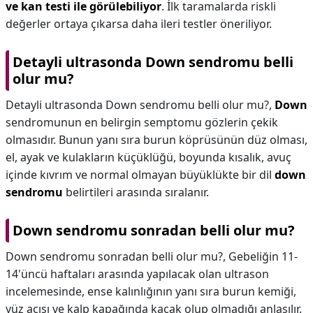
ve kan testi ile görülebiliyor
. İlk taramalarda riskli
değerler ortaya çıkarsa daha ileri testler öneriliyor.
Detayli ultrasonda Down sendromu belli
olur mu?
Detayli ultrasonda Down sendromu belli olur mu?,
Down
sendromunun en belirgin semptomu gözlerin çekik
olmasıdır. Bunun yanı sıra burun köprüsünün düz olması,
el, ayak ve kulakların küçüklüğü, boyunda kısalık, avuç
içinde kıvrım ve normal olmayan büyüklükte bir dil
down
sendromu
belirtileri arasında sıralanır.
Down sendromu sonradan belli olur mu?
Down sendromu sonradan belli olur mu?,
Gebeliğin 11-
14'üncü haftaları arasında yapılacak olan ultrason
incelemesinde, ense kalınlığının yanı sıra burun kemiği,
yüz açısı ve kalp kapağında kaçak olup olmadığı anlaşılır.