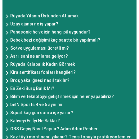
Rüyada Yılanın Üstünden Atlamak
Uzay ajansı ne iş yapar?
Panasonic hc vx için hangi pil uygundur?
Bebek bezi değişimi kaç saatte bir yapılmalı?
Sotve uygulaması ücretli mi?
Asr ı sani ne anlama geliyor?
Rüyada Kalabalık Kadın Görmek
Kira sertifikası fonları hangileri?
Broş yaka iğnesi nasıl takılır?
En Zeki Burç Balık Mı?
Bilim ve teknolojiyi geliştirmek için neler yapabiliriz?
beIN Sports 4 ve 5 aynı mı
Squat kaç gün sonra işe yarar?
Kahveyi En İyi Ne Saklar?
OBS Geçiş Nasıl Yapılır? Adım Adım Rehber
Kaz tüyü mont nasıl yıkanır? Tenis topuyla pratik yöntemler