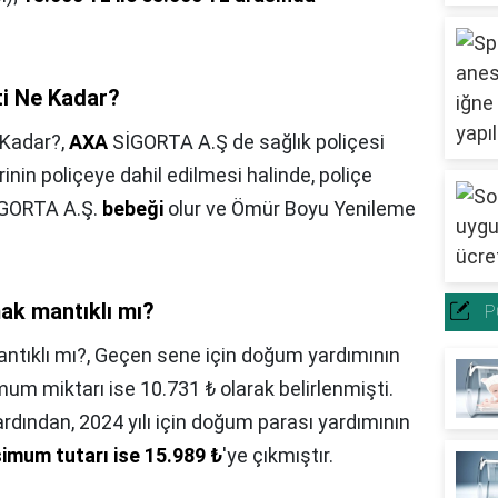
i Ne Kadar?
Kadar?,
AXA
SİGORTA A.Ş de sağlık poliçesi
rinin poliçeye dahil edilmesi halinde, poliçe
GORTA A.Ş.
bebeği
olur ve Ömür Boyu Yenileme
ak mantıklı mı?
P
ntıklı mı?,
Geçen sene için doğum yardımının
m miktarı ise 10.731 ₺ olarak belirlenmişti.
ardından, 2024 yılı için doğum parası yardımının
imum tutarı ise 15.989 ₺
'ye çıkmıştır.