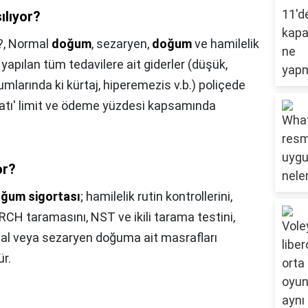
ılıyor?
?,
Normal
doğum
, sezaryen,
doğum
ve hamilelik
k yapılan tüm tedavilere ait giderler (düşük,
rumlarında ki kürtaj, hiperemezis v.b.) poliçede
tı' limit ve ödeme yüzdesi kapsamında
or?
ğum sigortası
; hamilelik rutin kontrollerini,
TORCH taramasını, NST ve ikili tarama testini,
mal veya sezaryen doğuma ait masrafları
ür.