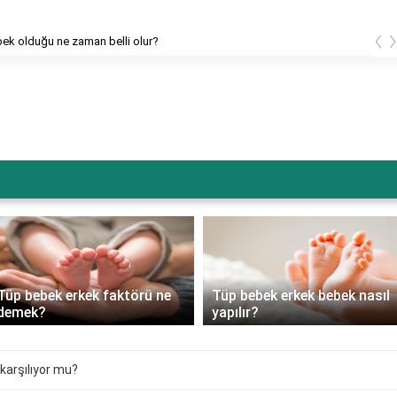
‹
bek olduğu ne zaman belli olur?
Tüp bebek erkek faktörü ne
Tüp bebek erkek bebek nasıl
demek?
yapılır?
karşılıyor mu?