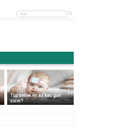
›
Ameliyattan sonra karın şişmesi normal mi?
›
Tüp bebek en az kaç gün
Tüp bebek genetik
sürer?
hastalıkları engeller mi