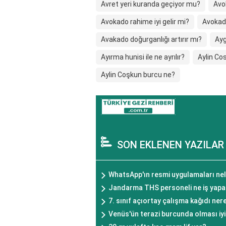
Avret yeri kuranda geçiyor mu?
Avok
Avokado rahime iyi gelir mi?
Avokad
Avakado doğurganlığı artırır mı?
Ayg
Ayırma hunisi ile ne ayrılır?
Aylin Co
Aylin Coşkun burcu ne?
SON EKLENEN YAZILAR
WhatsApp'ın resmi uygulamaları nel
Jandarma THS personeli ne iş yapa
7. sınıf açıortay çalışma kağıdı nere
Venüs'ün terazi burcunda olması iyi