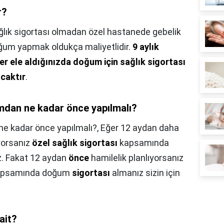
r?
ğlık sigortası olmadan özel hastanede gebelik
oğum yapmak oldukça maliyetlidir.
9 aylık
r ele aldığınızda doğum için sağlık sigortası
acaktır
.
mdan ne kadar önce yapılmalı?
ne kadar önce yapılmalı?,
Eğer 12 aydan daha
yorsanız
özel sağlık sigortası
kapsamında
iz. Fakat 12 aydan
önce
hamilelik planlıyorsanız
psamında doğum
sigortası
almanız sizin için
ait?