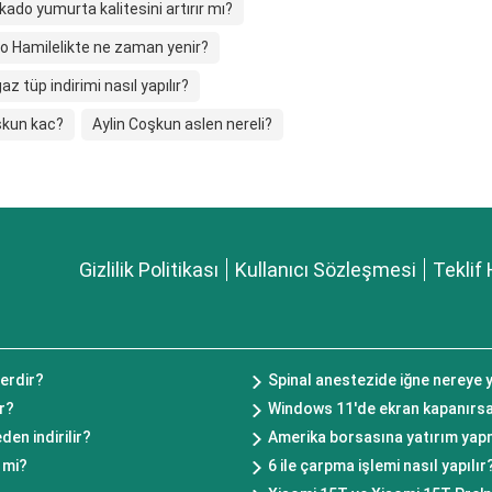
ado yumurta kalitesini artırır mı?
o Hamilelikte ne zaman yenir?
az tüp indirimi nasıl yapılır?
skun kac?
Aylin Coşkun aslen nereli?
Gizlilik Politikası
Kullanıcı Sözleşmesi
Teklif 
erdir?
Spinal anestezide iğne nereye y
r?
Windows 11'de ekran kapanırs
den indirilir?
Amerika borsasına yatırım yapm
 mi?
6 ile çarpma işlemi nasıl yapılır