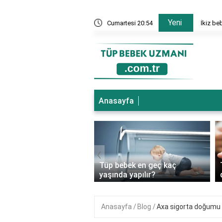
Yeni
nesi hangi bölümler var?
Cumartesi 20:54
İkiz be
Anasayfa
‹
ebek genetik
Tüp bebek en geç kaç
ıkları önler mi?
yaşında yapılır?
Anasayfa
Blog
Axa sigorta doğumu 