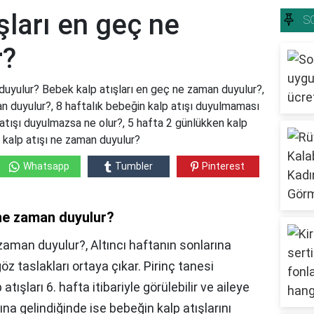
şları en geç ne
S
r?
duyulur? Bebek kalp atışları en geç ne zaman duyulur?,
an duyulur?, 8 haftalık bebeğin kalp atışı duyulmaması
 atışı duyulmazsa ne olur?, 5 hafta 2 günlükken kalp
a kalp atışı ne zaman duyulur?
Whatsapp
Tumbler
Pinterest
 ne zaman duyulur?
 zaman duyulur?, Altıncı haftanın sonlarına
öz taslakları ortaya çıkar. Pirinç tanesi
şları 6. hafta itibariyle görülebilir ve aileye
sına gelindiğinde ise bebeğin kalp atışlarını