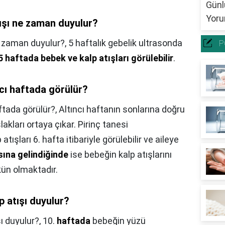
tışı ne zaman duyulur?
e zaman duyulur?,
5 haftalık gebelik ultrasonda
P
5 haftada bebek ve kalp atışları görülebilir
.
cı haftada görülür?
ftada görülür?,
Altıncı haftanın sonlarına doğru
lakları ortaya çıkar. Pirinç tanesi
şları 6. hafta itibariyle görülebilir ve aileye
sına gelindiğinde
ise bebeğin kalp atışlarını
ün olmaktadır.
 atışı duyulur?
ı duyulur?,
10.
haftada
bebeğin yüzü