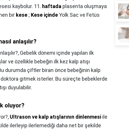
esesi kaybolur. 11.
haftada
plasenta oluşmaya
enen bir
kese
;
Kese içinde
Yolk Sac ve Fetüs
nasıl anlaşılır?
nlaşılır?,
Gebelik dönemi içinde yapılan ilk
r ve özellikle bebeğin ilk kez kalp atışı
 Bu durumda çiftler biran önce bebeğinin kalp
 doktora gitmek isterler. Bu süreçte bebeklerde
ışı duyulabilir.
ık oluyor?
yor?,
Ultrason ve kalp atışlarının dinlenmesi
ile
kilde ilerleyip ilerlemediği daha net bir şekilde