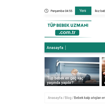
Yeni
nesi hangi bölümler var?
Perşembe 04:55
İkiz be
Anasayfa
‹
ebek genetik
Tüp bebek en geç kaç
ıkları önler mi?
yaşında yapılır?
Anasayfa
Blog
Bebek kalp atışları 