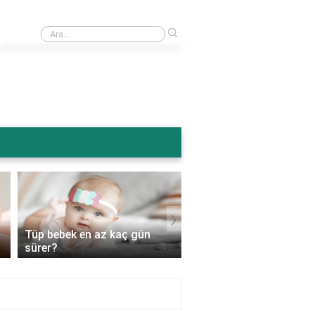
›
Ameliyattan sonra karın şişmesi normal mi?
›
Tüp bebek en az kaç gün
Tüp bebek genetik
sürer?
hastalıkları engeller mi