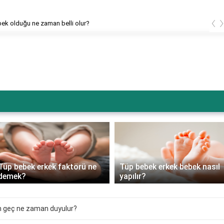
‹
bek olduğu ne zaman belli olur?
Tüp bebek erkek faktörü ne
Tüp bebek erkek bebek nasıl
demek?
yapılır?
en geç ne zaman duyulur?