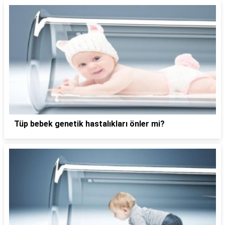
Tüp bebek genetik hastalıkları önler mi?