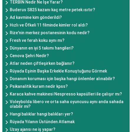
TERBİN Nedir Ne İşe Yarar?
Buderus S825 kazanı kaç metre petek ısıtır?
Ad kavmine kim gönderildi?
Hızlı ve Öfkeli 11 filminde kimler rol aldı?
Rize'nin merkez postanesinin kodu nedir?
Fresh ve ferah koku aynı mı?
Dünyanın en iyi 5 takımı hangileri?
Cenova Şehri Nedir?
Atlar neden çiftleşirken bağlanır?
Rüyada Eşinin Başka Erkekle Konuştuğunu Görmek
Donanım koruması için başka hangi önlemler alınabilir?
Psikanalitik kuram nedir kpss?
Karaca kahve makinesi Nespresso kapsülleri ile çalışır mı?
Voleybolda libero ve orta saha oyuncusu aynı anda sahada
olabilir mi?
Hangi balıklar hangi balıkları yer?
Rüyada Yılanın Üstünden Atlamak
Uzay ajansı ne iş yapar?