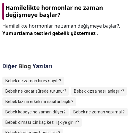
Hamilelikte hormonlar ne zaman
değişmeye başlar?
Hamilelikte hormonlar ne zaman değişmeye başlar?,
Yumurtlama testleri gebelik göstermez
.
Diğer
Blog
Yazıları
Bebek ne zaman birey sayılır?
Bebek ne kadar sürede tutunur?
Bebek kızsa nasıl anlaşılır?
Bebek kız mı erkek mi nasıl anlaşılır?
Bebek keseye ne zaman düşer?
Bebek ne zaman yapılmalı?
Bebek olması icin kaç kez ilişkiye girilir?
Bebek olmasi icin hangi zikir?