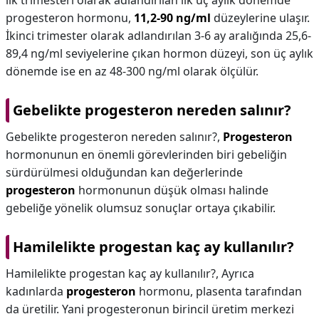
ilk trimesteri olarak adlandırılan ilk üç aylık dönemde
progesteron hormonu,
11,2-90 ng/ml
düzeylerine ulaşır.
İkinci trimester olarak adlandırılan 3-6 ay aralığında 25,6-
89,4 ng/ml seviyelerine çıkan hormon düzeyi, son üç aylık
dönemde ise en az 48-300 ng/ml olarak ölçülür.
Gebelikte progesteron nereden salınır?
Gebelikte progesteron nereden salınır?,
Progesteron
hormonunun en önemli görevlerinden biri gebeliğin
sürdürülmesi olduğundan kan değerlerinde
progesteron
hormonunun düşük olması halinde
gebeliğe yönelik olumsuz sonuçlar ortaya çıkabilir.
Hamilelikte progestan kaç ay kullanılır?
Hamilelikte progestan kaç ay kullanılır?,
Ayrıca
kadınlarda
progesteron
hormonu, plasenta tarafından
da üretilir. Yani progesteronun birincil üretim merkezi