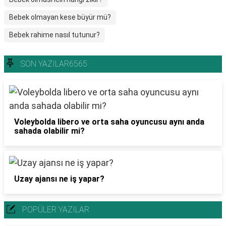
Bebek olmayan kese büyür mü?
Bebek rahime nasıl tutunur?
SON YAZILAR6565
Voleybolda libero ve orta saha oyuncusu aynı anda
sahada olabilir mi?
Uzay ajansı ne iş yapar?
POPÜLER YAZILAR