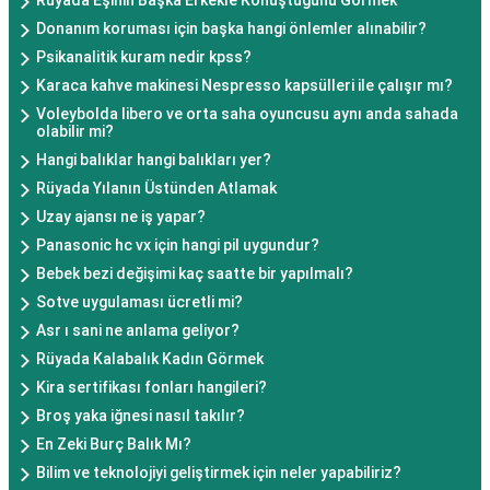
Rüyada Eşinin Başka Erkekle Konuştuğunu Görmek
Donanım koruması için başka hangi önlemler alınabilir?
Psikanalitik kuram nedir kpss?
Karaca kahve makinesi Nespresso kapsülleri ile çalışır mı?
Voleybolda libero ve orta saha oyuncusu aynı anda sahada
olabilir mi?
Hangi balıklar hangi balıkları yer?
Rüyada Yılanın Üstünden Atlamak
Uzay ajansı ne iş yapar?
Panasonic hc vx için hangi pil uygundur?
Bebek bezi değişimi kaç saatte bir yapılmalı?
Sotve uygulaması ücretli mi?
Asr ı sani ne anlama geliyor?
Rüyada Kalabalık Kadın Görmek
Kira sertifikası fonları hangileri?
Broş yaka iğnesi nasıl takılır?
En Zeki Burç Balık Mı?
Bilim ve teknolojiyi geliştirmek için neler yapabiliriz?