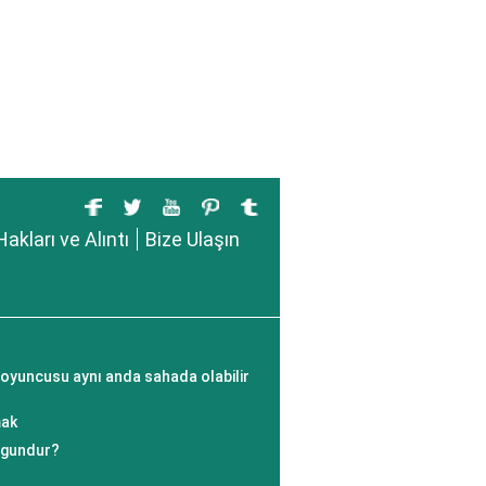
Hakları ve Alıntı
Bize Ulaşın
 oyuncusu aynı anda sahada olabilir
mak
uygundur?