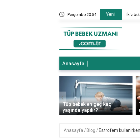
Yeni
nesi hangi bölümler var?
Perşembe 20:54
İkiz be
Anasayfa
‹
ebek genetik
Tüp bebek en geç kaç
ıkları önler mi?
yaşında yapılır?
Anasayfa
Blog
Estrofem kullanirken