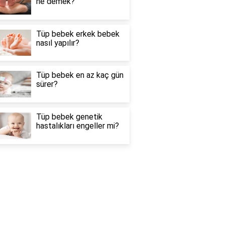
ne demek?
Tüp bebek erkek bebek
nasıl yapılır?
Tüp bebek en az kaç gün
sürer?
Tüp bebek genetik
hastalıkları engeller mi?