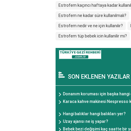
Estrofem kaçıncı haftaya kadar kullanıl
Estrofem ne kadar süre kullanılmalı?
Estrofem nedir ve ne için kullanılır?
Estrofem tüp bebek icin kullanilir mi?
SON EKLENEN YAZILAR
Donanım koruması için başka hangi ö
Karaca kahve makinesi Nespresso kap
Hangi balıklar hangi balıkları yer?
Uzay ajansı ne iş yapar?
Bebek bezi değişimi kaç saatte bir y