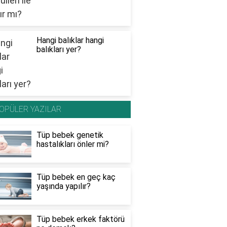
Hangi balıklar hangi
balıkları yer?
OPÜLER YAZILAR
Tüp bebek genetik
hastalıkları önler mi?
Tüp bebek en geç kaç
yaşında yapılır?
Tüp bebek erkek faktörü