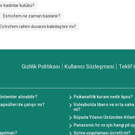
ır kadınlar kulübü?
Estrofem ne zaman baslanir?
Estrofem rahim duvarını kalınlaştırır mı?
Gizlilik Politikası
Kullanıcı Sözleşmesi
Teklif 
nlemler alınabilir?
Psikanalitik kuram nedir kpss?
sülleri ile çalışır mı?
Voleybolda libero ve orta saha
mi?
Rüyada Yılanın Üstünden Atla
Panasonic hc vx için hangi pil 
apılmalı?
Sotve uygulaması ücretli mi?