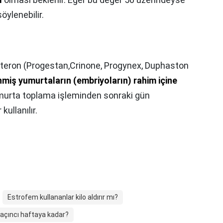
öylenebilir.
teron (Progestan,Crinone, Progynex, Duphaston
nmiş yumurtaların (embriyoların) rahim içine
murta toplama işleminden sonraki gün
ullanılır.
Estrofem kullananlar kilo aldırır mı?
açıncı haftaya kadar?