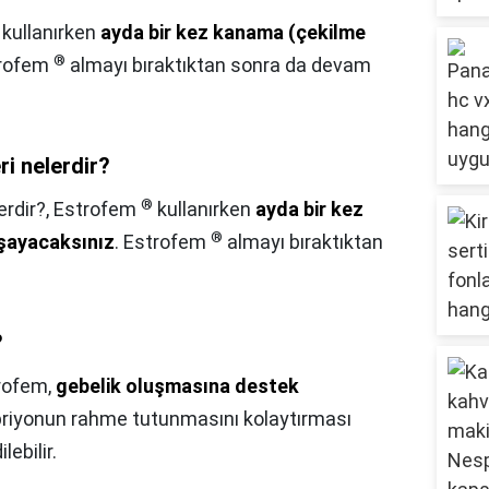
kullanırken
ayda bir kez kanama (çekilme
®
trofem
almayı bıraktıktan sonra da devam
ri nelerdir?
®
erdir?,
Estrofem
kullanırken
ayda bir kez
®
şayacaksınız
. Estrofem
almayı bıraktıktan
?
rofem,
gebelik oluşmasına destek
mbriyonun rahme tutunmasını kolaytırması
lebilir.