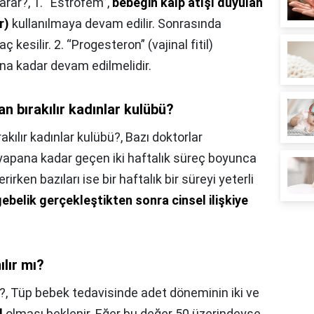
arar?,
1. “Estrofem”,
bebeğin kalp atışı duyulan
r)
kullanılmaya devam edilir. Sonrasında
ç kesilir. 2. “Progesteron” (vajinal fitil)
ına kadar devam edilmelidir.
n bırakılır kadınlar kulübü?
kılır kadınlar kulübü?,
Bazı doktorlar
 yapana kadar geçen iki haftalık süreç boyunca
irken bazıları ise bir haftalık bir süreyi yeterli
gebelik gerçekleştikten sonra cinsel ilişkiye
lır mı?
?,
Tüp bebek tedavisinde adet döneminin iki ve
l
olması beklenir. Eğer bu değer 50 üzerindeyse