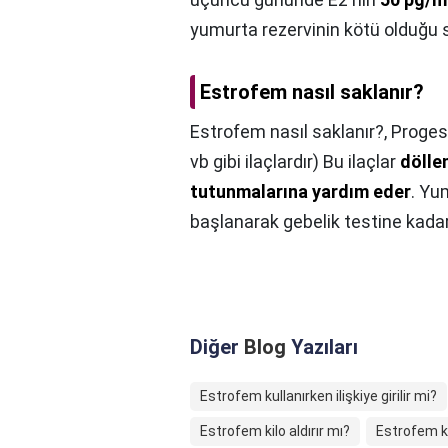
yumurta rezervinin kötü olduğu s
Estrofem nasıl saklanır?
Estrofem nasıl saklanır?,
Proges
vb gibi ilaçlardır) Bu ilaçlar
dölle
tutunmalarına yardım eder
. Yu
başlanarak gebelik testine kadar k
Diğer
Blog
Yazıları
Estrofem kullanırken ilişkiye girilir mi?
Estrofem kilo aldırır mı?
Estrofem k