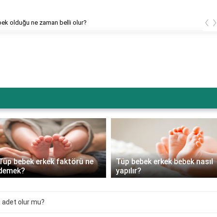
‹
bek olduğu ne zaman belli olur?
Tüp bebek erkek faktörü ne
Tüp bebek erkek bebek nasıl
demek?
yapılır?
 adet olur mu?