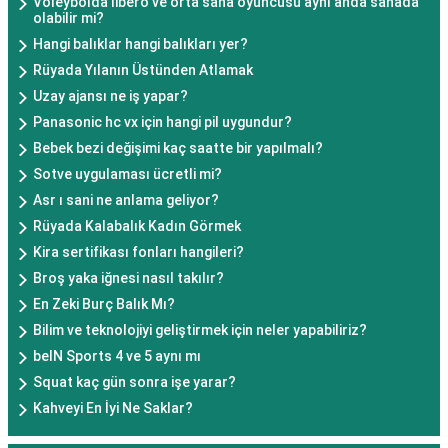
Voleybolda libero ve orta saha oyuncusu aynı anda sahada
olabilir mi?
Hangi balıklar hangi balıkları yer?
Rüyada Yılanın Üstünden Atlamak
Uzay ajansı ne iş yapar?
Panasonic hc vx için hangi pil uygundur?
Bebek bezi değişimi kaç saatte bir yapılmalı?
Sotve uygulaması ücretli mi?
Asr ı sani ne anlama geliyor?
Rüyada Kalabalık Kadın Görmek
Kira sertifikası fonları hangileri?
Broş yaka iğnesi nasıl takılır?
En Zeki Burç Balık Mı?
Bilim ve teknolojiyi geliştirmek için neler yapabiliriz?
beIN Sports 4 ve 5 aynı mı
Squat kaç gün sonra işe yarar?
Kahveyi En İyi Ne Saklar?