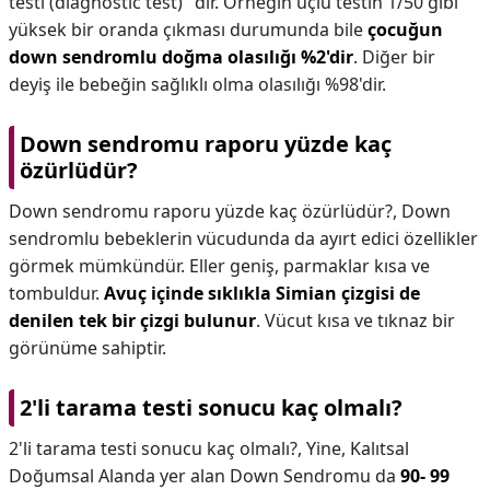
testi (diagnostic test)" dir. Örneğin üçlü testin 1/50 gibi
yüksek bir oranda çıkması durumunda bile
çocuğun
down sendromlu doğma olasılığı %2'dir
. Diğer bir
deyiş ile bebeğin sağlıklı olma olasılığı %98'dir.
Down sendromu raporu yüzde kaç
özürlüdür?
Down sendromu raporu yüzde kaç özürlüdür?,
Down
sendromlu bebeklerin vücudunda da ayırt edici özellikler
görmek mümkündür. Eller geniş, parmaklar kısa ve
tombuldur.
Avuç içinde sıklıkla Simian çizgisi de
denilen tek bir çizgi bulunur
. Vücut kısa ve tıknaz bir
görünüme sahiptir.
2'li tarama testi sonucu kaç olmalı?
2'li tarama testi sonucu kaç olmalı?,
Yine, Kalıtsal
Doğumsal Alanda yer alan Down Sendromu da
90- 99