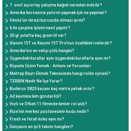
7. sınıf açıortay çalışma kağıdı nereden indirilir?
Amerika borsasına yatırım yapmak için ne yapmalı?
Venüs'ün terazi burcunda olması iyi mi?
6 ile çarpma işlemi nasıl yapılır?
30 gr yulafta kaç gram lif var?
Xiaomi 15T ve Xiaomi 15T Pro'nun özellikleri nelerdir?
Amerika'nın en vahşi çölü hangisi?
Üçgendeki kurallar aynı üçgendeki kurallarla aynı mı?
Rüyada Üzüm Yemek - Anlamı ve Yorumları
Mehtap Bayrı Ekmek Teknesinde hangi rolde oynadı?
TERBİN Nedir Ne İşe Yarar?
Buderus S825 kazanı kaç metre petek ısıtır?
Ad kavmine kim gönderildi?
Hızlı ve Öfkeli 11 filminde kimler rol aldı?
Rize'nin merkez postanesinin kodu nedir?
Fresh ve ferah koku aynı mı?
Dünyanın en iyi 5 takımı hangileri?