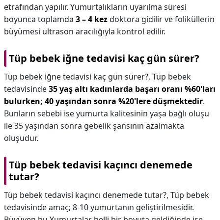
etrafından yapılır. Yumurtalıkların uyarılma süresi
boyunca toplamda
3 – 4 kez
doktora gidilir ve foliküllerin
büyümesi ultrason aracılığıyla kontrol edilir.
Tüp bebek iğne tedavisi kaç gün sürer?
Tüp bebek iğne tedavisi kaç gün sürer?,
Tüp bebek
tedavisinde
35 yaş altı kadınlarda başarı oranı %60'ları
bulurken; 40 yaşından sonra %20'lere düşmektedir
.
Bunların sebebi ise yumurta kalitesinin yaşa bağlı oluşu
ile 35 yaşından sonra gebelik şansının azalmakta
oluşudur.
Tüp bebek tedavisi kaçıncı denemede
tutar?
Tüp bebek tedavisi kaçıncı denemede tutar?,
Tüp bebek
tedavisinde amaç; 8-10 yumurtanın geliştirilmesidir.
Büyüyen bu Yumurtalar belli bir boyuta geldiğinde ise