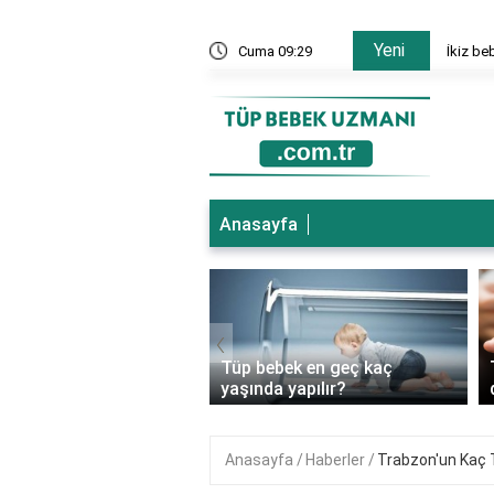
Yeni
nesi hangi bölümler var?
Cuma 09:29
İkiz be
Anasayfa
‹
ebek genetik
Tüp bebek en geç kaç
ıkları önler mi?
yaşında yapılır?
Anasayfa
Haberler
Trabzon'un Kaç T