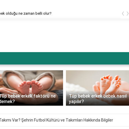
‹
bek olduğu ne zaman belli olur?
Tüp bebek erkek faktörü ne
Tüp bebek erkek bebek nasıl
demek?
yapılır?
akımı Var? Şehrin Futbol Kültürü ve Takımları Hakkında Bilgiler