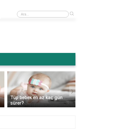
›
Ameliyattan sonra karın şişmesi normal mi?
›
Tüp bebek en az kaç gün
Tüp bebek genetik
sürer?
hastalıkları engeller mi