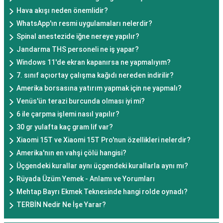
Hava akışı neden önemlidir?
WhatsApp'ın resmi uygulamaları nelerdir?
Spinal anestezide iğne nereye yapılır?
Jandarma THS personeli ne iş yapar?
Windows 11'de ekran kapanırsa ne yapmalıyım?
7. sınıf açıortay çalışma kağıdı nereden indirilir?
Amerika borsasına yatırım yapmak için ne yapmalı?
Venüs'ün terazi burcunda olması iyi mi?
6 ile çarpma işlemi nasıl yapılır?
30 gr yulafta kaç gram lif var?
Xiaomi 15T ve Xiaomi 15T Pro'nun özellikleri nelerdir?
Amerika'nın en vahşi çölü hangisi?
Üçgendeki kurallar aynı üçgendeki kurallarla aynı mı?
Rüyada Üzüm Yemek - Anlamı ve Yorumları
Mehtap Bayrı Ekmek Teknesinde hangi rolde oynadı?
TERBİN Nedir Ne İşe Yarar?