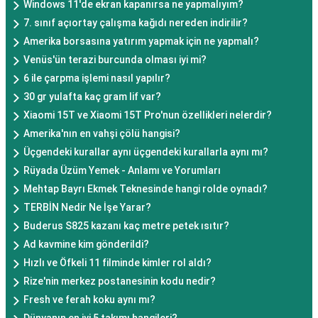
Windows 11'de ekran kapanırsa ne yapmalıyım?
7. sınıf açıortay çalışma kağıdı nereden indirilir?
Amerika borsasına yatırım yapmak için ne yapmalı?
Venüs'ün terazi burcunda olması iyi mi?
6 ile çarpma işlemi nasıl yapılır?
30 gr yulafta kaç gram lif var?
Xiaomi 15T ve Xiaomi 15T Pro'nun özellikleri nelerdir?
Amerika'nın en vahşi çölü hangisi?
Üçgendeki kurallar aynı üçgendeki kurallarla aynı mı?
Rüyada Üzüm Yemek - Anlamı ve Yorumları
Mehtap Bayrı Ekmek Teknesinde hangi rolde oynadı?
TERBİN Nedir Ne İşe Yarar?
Buderus S825 kazanı kaç metre petek ısıtır?
Ad kavmine kim gönderildi?
Hızlı ve Öfkeli 11 filminde kimler rol aldı?
Rize'nin merkez postanesinin kodu nedir?
Fresh ve ferah koku aynı mı?