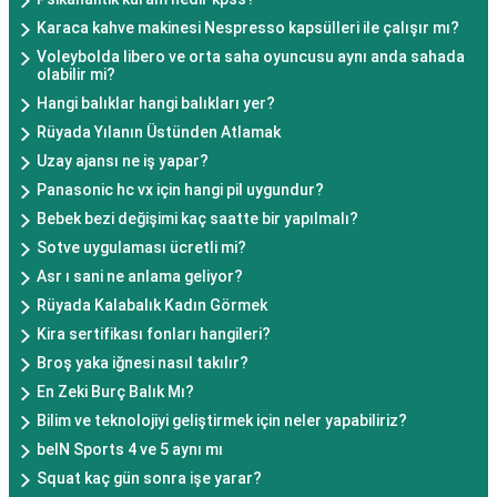
Karaca kahve makinesi Nespresso kapsülleri ile çalışır mı?
Voleybolda libero ve orta saha oyuncusu aynı anda sahada
olabilir mi?
Hangi balıklar hangi balıkları yer?
Rüyada Yılanın Üstünden Atlamak
Uzay ajansı ne iş yapar?
Panasonic hc vx için hangi pil uygundur?
Bebek bezi değişimi kaç saatte bir yapılmalı?
Sotve uygulaması ücretli mi?
Asr ı sani ne anlama geliyor?
Rüyada Kalabalık Kadın Görmek
Kira sertifikası fonları hangileri?
Broş yaka iğnesi nasıl takılır?
En Zeki Burç Balık Mı?
Bilim ve teknolojiyi geliştirmek için neler yapabiliriz?
beIN Sports 4 ve 5 aynı mı
Squat kaç gün sonra işe yarar?