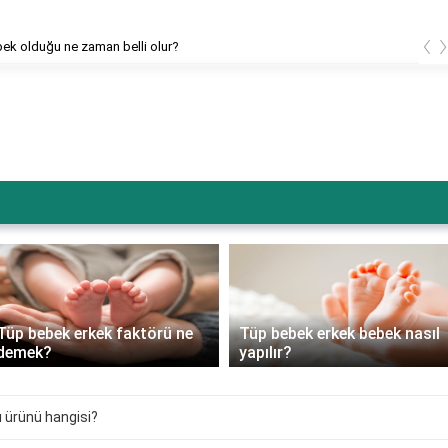
‹
bek olduğu ne zaman belli olur?
Tüp bebek erkek faktörü ne
Tüp bebek erkek bebek nasıl
demek?
yapılır?
ı ürünü hangisi?