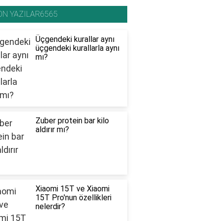
ON YAZILAR6565
Üçgendeki kurallar aynı
üçgendeki kurallarla aynı
mı?
Zuber protein bar kilo
aldırır mı?
Xiaomi 15T ve Xiaomi
15T Pro'nun özellikleri
nelerdir?