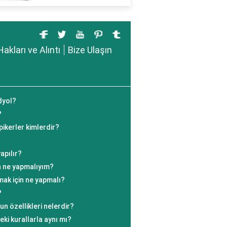
Hakları ve Alıntı
Bize Ulaşın
ndyol?
?
ikerler kimlerdir?
apılır?
a ne yapmalıyım?
ak için ne yapmalı?
?
n özellikleri nelerdir?
ki kurallarla aynı mı?