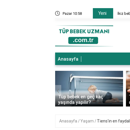
Yeni
nesi hangi bölümler var?
Pazar 10:58
İkiz be
Anasayfa
‹
ebek genetik
Tüp bebek en geç kaç
ıkları önler mi?
yaşında yapılır?
Anasayfa
Yaşam
Tiens'in en faydal