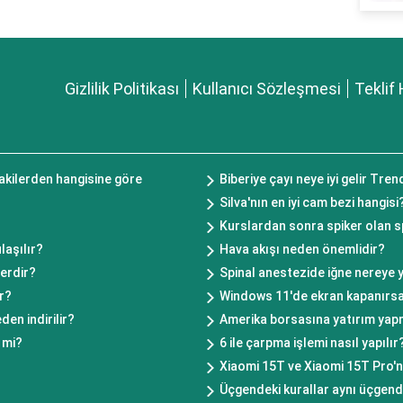
Gizlilik Politikası
Kullanıcı Sözleşmesi
Teklif 
dakilerden hangisine göre
Biberiye çayı neye iyi gelir Tre
Silva'nın en iyi cam bezi hangisi
Kurslardan sonra spiker olan sp
laşılır?
Hava akışı neden önemlidir?
erdir?
Spinal anestezide iğne nereye y
r?
Windows 11'de ekran kapanırs
den indirilir?
Amerika borsasına yatırım yapm
 mi?
6 ile çarpma işlemi nasıl yapılır
Xiaomi 15T ve Xiaomi 15T Pro'nu
Üçgendeki kurallar aynı üçgende