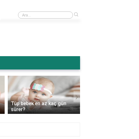
›
Ameliyattan sonra karın şişmesi normal mi?
›
Tüp bebek en az kaç gün
Tüp bebek genetik
sürer?
hastalıkları engeller mi