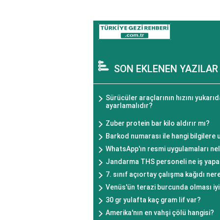
SON EKLENEN YAZILAR
Sürücüler araçlarının hızını yukarı
ayarlamalıdır?
Zuber protein bar kilo aldırır mı?
Barkod numarası ile hangi bilgilere u
WhatsApp'ın resmi uygulamaları nel
Jandarma THS personeli ne iş yapa
7. sınıf açıortay çalışma kağıdı nere
Venüs'ün terazi burcunda olması iyi
30 gr yulafta kaç gram lif var?
Amerika'nın en vahşi çölü hangisi?