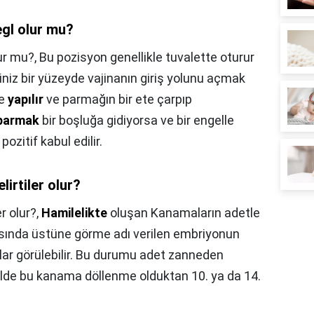
egl olur mu?
ur mu?,
Bu pozisyon genellikle tuvalette oturur
iğiniz bir yüzeyde vajinanın giriş yolunu açmak
ne
yapılır
ve parmağın bir ete çarpıp
parmak
bir boşluğa gidiyorsa ve bir engelle
ozitif kabul edilir.
lirtiler olur?
er olur?,
Hamilelikte
oluşan Kanamaların adetle
rasında üstüne görme adı verilen embriyonun
ar görülebilir. Bu durumu adet zanneden
nelde bu kanama döllenme olduktan 10. ya da 14.