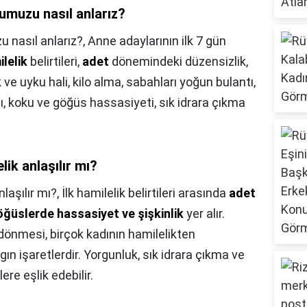
umuzu nasıl anlarız?
 nasıl anlarız?,
Anne adaylarının ilk 7 gün
lelik
belirtileri,
adet
dönemindeki düzensizlik,
ve uyku hali, kilo alma, sabahları yoğun bulantı,
rısı, koku ve göğüs hassasiyeti, sık idrara çıkma
ik anlaşılır mı?
laşılır mı?,
İlk hamilelik belirtileri arasında
adet
öğüslerde hassasiyet ve şişkinlik
yer alır.
 dönmesi, birçok kadının hamilelikten
 işaretlerdir. Yorgunluk, sık idrara çıkma ve
ere eşlik edebilir.