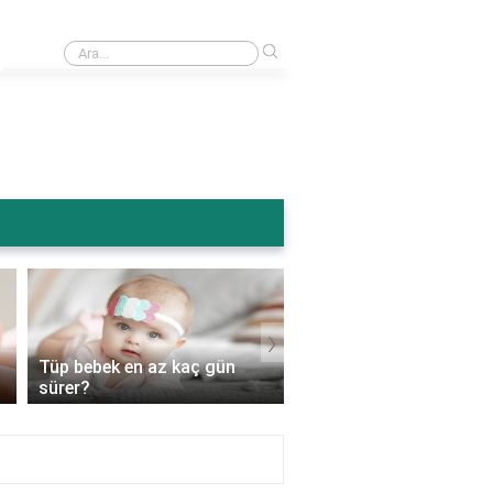
›
Ameliyattan sonra karın şişmesi normal mi?
›
Tüp bebek en az kaç gün
Tüp bebek genetik
sürer?
hastalıkları engeller mi