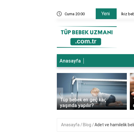
Yeni
nesi hangi bölümler var?
Cuma 20:00
İkiz be
Anasayfa
‹
ebek genetik
Tüp bebek en geç kaç
ıkları önler mi?
yaşında yapılır?
Anasayfa
Blog
Adet ve hamilelik belir