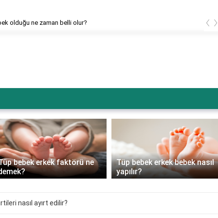
‹
bek olduğu ne zaman belli olur?
Tüp bebek erkek faktörü ne
Tüp bebek erkek bebek nasıl
demek?
yapılır?
tileri nasıl ayırt edilir?