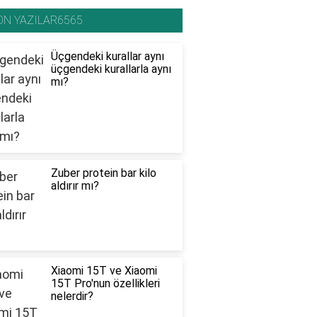
ON YAZILAR6565
Üçgendeki kurallar aynı
üçgendeki kurallarla aynı
mı?
Zuber protein bar kilo
aldırır mı?
Xiaomi 15T ve Xiaomi
15T Pro'nun özellikleri
nelerdir?