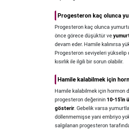
Progesteron kaç olunca yu
Progesteron kaç olunca yumurta
önce görece düşüktür ve
yumurt
devam eder. Hamile kalınırsa yü
Progesteron seviyeleri yükseli
kısırlık ile ilgili bir sorun olabilir.
Hamile kalabilmek için hor
Hamile kalabilmek için hormon d
progesteron değerinin
10-15'in 
gösterir
. Gebelik varsa yumurtl
döllenmemişse yani embriyo yoks
salgılanan progesteron tarafında