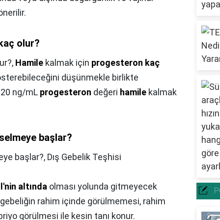
erilir.
kaç olur?
ur?,
Hamile
kalmak için
progesteron kaç
österebileceğini düşünmekle birlikte
-20 ng/mL
progesteron
değeri
hamile
kalmak
selmeye başlar?
ye başlar?,
Dış Gebelik Teşhisi
'nin altında
olması yolunda gitmeyecek
P
 gebeliğin rahim içinde görülmemesi, rahim
riyo görülmesi ile kesin tanı konur.