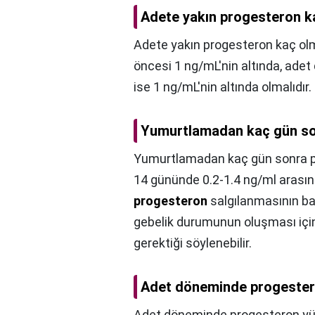
Adete yakın progesteron k
Adete yakın progesteron kaç olm
öncesi 1 ng/mL'nin altında, ad
ise 1 ng/mL'nin altında olmalıdır.
Yumurtlamadan kaç gün so
Yumurtlamadan kaç gün sonra p
14 gününde 0.2-1.4 ng/ml arası
progesteron
salgılanmasının baş
gebelik durumunun oluşması iç
gerektiği söylenebilir.
Adet döneminde progestero
Adet döneminde progesteron yük