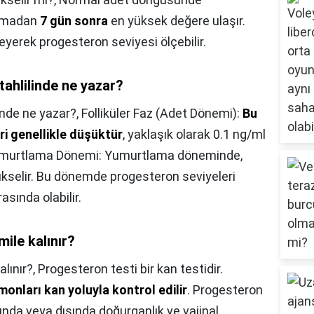
lamadan
7 gün sonra
en yüksek değere ulaşır.
yerek progesteron seviyesi ölçebilir.
ahlilinde ne yazar?
nde ne yazar?,
Folliküler Faz (Adet Dönemi):
Bu
i genellikle düşüktür
, yaklaşık olarak 0.1 ng/ml
. Yumurtlama Dönemi: Yumurtlama döneminde,
ükselir. Bu dönemde progesteron seviyeleri
asında olabilir.
ile kalınır?
lınır?,
Progesteron testi bir kan testidir.
onları kan yoluyla kontrol edilir
. Progesteron
ında veya dışında doğurganlık ve vajinal