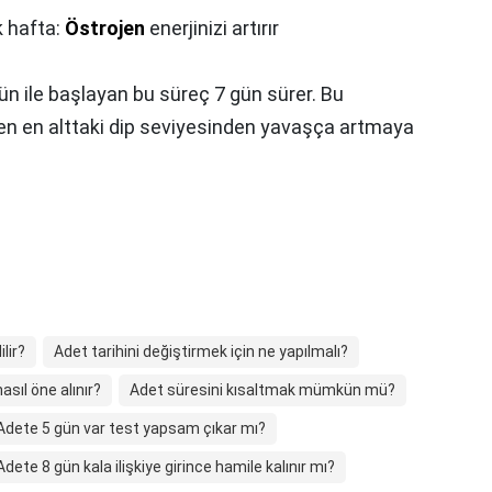
k hafta:
Östrojen
enerjinizi artırır
ün ile başlayan bu süreç 7 gün sürer. Bu
en en alttaki dip seviyesinden yavaşça artmaya
ilir?
Adet tarihini değiştirmek için ne yapılmalı?
asıl öne alınır?
Adet süresini kısaltmak mümkün mü?
Adete 5 gün var test yapsam çıkar mı?
Adete 8 gün kala ilişkiye girince hamile kalınır mı?