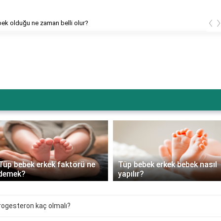
‹
bek olduğu ne zaman belli olur?
Tüp bebek erkek faktörü ne
Tüp bebek erkek bebek nasıl
demek?
yapılır?
rogesteron kaç olmalı?