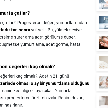
murta çatlar?
 çatlar?,
Progesteron değeri, yumurtlamadan
ladıktan sonra
yükselir. Bu, yüksek seviye
kselme sürer ama adet görülürse düşer.
p düşmezse yumurtlama, adet görme, hatta
mon değerleri kaç olmalı?
eğerleri kaç olmalı?,
Adetin 21. günü
üzerinde olması o ay bir yumurtlama olduğunu
amanın kesinliği ortaya çıkar. Yumurta
a progesteron üretimi azalır. Rahim duvarı,
n hazırlanır.