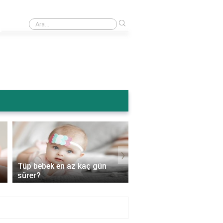
›
Ameliyattan sonra karın şişmesi normal mi?
›
Tüp bebek en az kaç gün
Tüp bebek genetik
sürer?
hastalıkları engeller mi