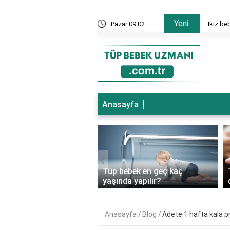
Yeni
nesi hangi bölümler var?
Pazar 09:02
İkiz be
Anasayfa
‹
ebek genetik
Tüp bebek en geç kaç
ıkları önler mi?
yaşında yapılır?
Anasayfa
Blog
Adete 1 hafta kala p