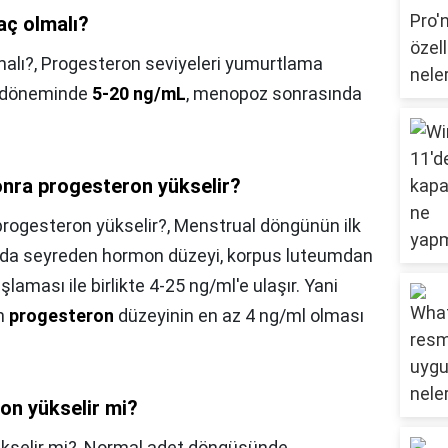
aç olmalı?
alı?,
Progesteron seviyeleri yumurtlama
et döneminde
5-20 ng/mL
, menopoz sonrasında
nra progesteron yükselir?
rogesteron yükselir?,
Menstrual döngünün ilk
nda seyreden hormon düzeyi, korpus luteumdan
laması ile birlikte 4-25 ng/ml'e ulaşır. Yani
in
progesteron
düzeyinin en az 4 ng/ml olması
n yükselir mi?
selir mi?,
Normal adet döngüsünde